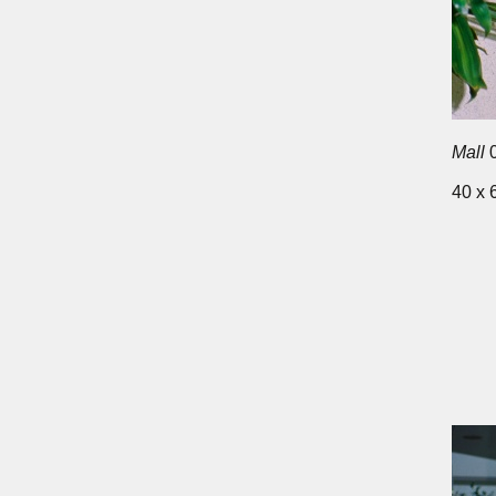
Mall
0
40 x 